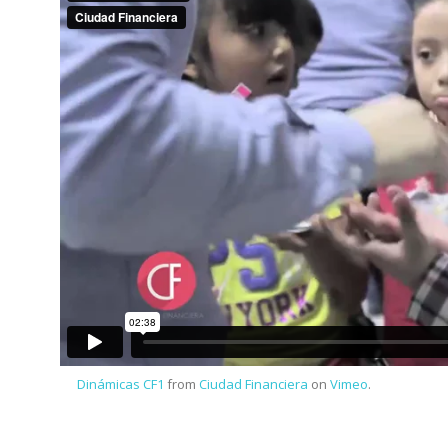
Dinámicas CF1
from
Ciudad Financiera
on
Vimeo
.