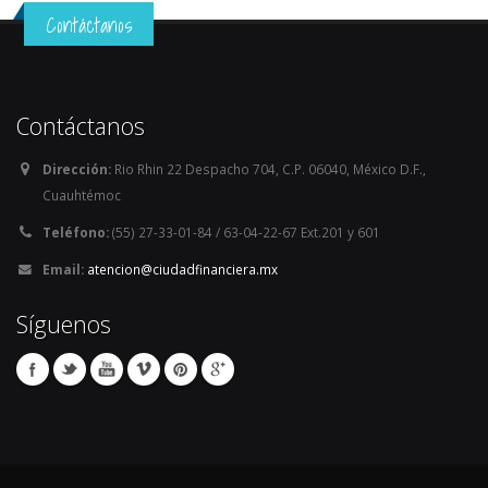
Contáctanos
Contáctanos
Dirección:
Rio Rhin 22 Despacho 704, C.P. 06040, México D.F.,
Cuauhtémoc
Teléfono:
(55) 27-33-01-84 / 63-04-22-67 Ext.201 y 601
Email:
atencion@ciudadfinanciera.mx
Síguenos